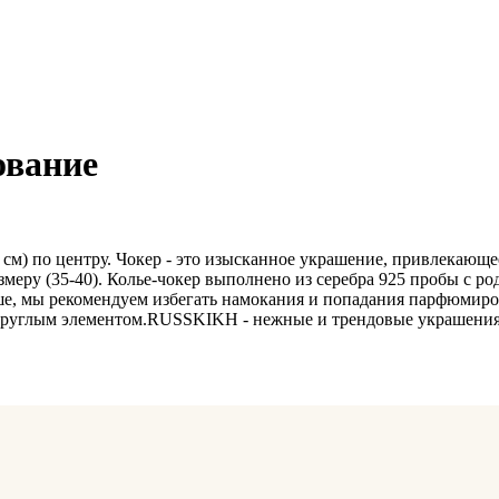
ование
3 см) по центру. Чокер - это изысканное украшение, привлекаю
азмеру (35-40). Колье-чокер выполнено из серебра 925 пробы с 
ше, мы рекомендуем избегать намокания и попадания парфюмиро
 круглым элементом.RUSSKIKH - нежные и трендовые украшения и