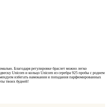
эмалью. Благодаря регулировке браслет можно легко
двеску Unicorn и кольцо Unicorn из серебра 925 пробы с родием
комендуем избегать намокания и попадания парфюмированных
оты твоих будней!