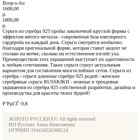
Boop-s-Au
1600,00
р.
1800,00
р.
Серьги из серебра 925 пробы лаконичной круглой формы с
эффектом мятого металла - современная база ювелирного
гардероба на каждый день. Серьги смотрятся необычно
благодаря оригинальной форме, которая ставит акцент не
столько на мочке, сколько на естественном изгибе уха.
Преимуществом этих украшений выступает их адаптивность
к любым сочетаниям. Такие серьги станут актуальным
вариантом для составления многослойных сетов. Серьги из
серебра / серьги длинные серебро 925 родий / женские
серебряные серьги RUSSKIKH - нежные и трендовые
украшения из серебра 925 собственной разработки, дизайна и
производства для красоты твоих будней!
Р’РµСЃ: 0,8
ЗОЛОТО РУССКИХ© All rights reserved
ИП Русских Анна Николаевна
ОГРНИП 310434526300124