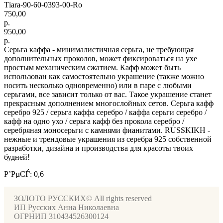
Тiara-90-60-0393-00-Ro
750,00
р.
950,00
р.
Серьга каффа - минималистичная серьга, не требующая
дополнительных проколов, может фиксироваться на ухе
простым механическим сжатием. Кафф может быть
использован как самостоятельно украшение (также можно
носить несколько одновременно) или в паре с любыми
серьгами, все зависит только от вас. Такое украшение станет
прекрасным дополнением многослойных сетов. Серьга кафф
серебро 925 / серьга каффа серебро / каффа серьги серебро /
кафф на одно ухо / серьга кафф без прокола серебро /
серебряная моносерьги с камнями фианитами. RUSSKIKH -
нежные и трендовые украшения из серебра 925 собственной
разработки, дизайна и производства для красоты твоих
будней!
Р’РµСЃ: 0,6
ЗОЛОТО РУССКИХ© All rights reserved
ИП Русских Анна Николаевна
ОГРНИП 310434526300124