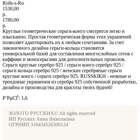
Rolls-s-Ro
1530,00
р.
1780,00
р.
Круглые геометрические серьги-конго смотрятся легко и
изысканно. Простая геометрическая форма этих украшений
позволяет адаптировать их к любым сочетаниям. За счет
лаконичного дизайна серьги-кольца становятся
универсальной базой для составления многослойных сетов с
каффами и моносерьгами для дополнительных проколов.
Серьги круглые серебро 925 / серьги конго серебро 925 /
серьги кольца серебро 925 / женские серебряные серьги
круглые конго / серьги серебро 925. RUSSKIKH - нежные и
трендовые украшения из серебра 925 собственной разработки,
дизайна и производства для красоты твоих будней!
Р’РµСЃ: 1,6
ЗОЛОТО РУССКИХ© All rights reserved
ИП Русских Анна Николаевна
ОГРНИП 310434526300124