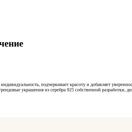
очение
ндивидуальность, подчеркивает красоту и добавляет уверенност
ендовые украшения из серебра 925 собственной разработки, диз