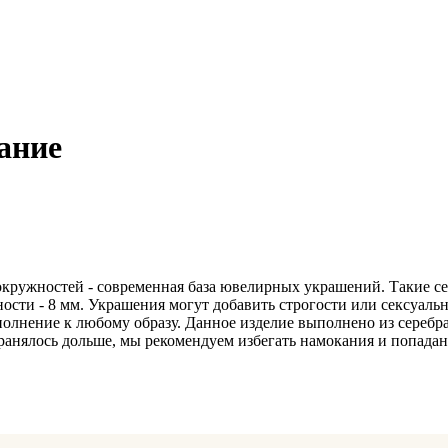
ание
окружностей - современная база ювелирных украшений. Такие се
ти - 8 мм. Украшения могут добавить строгости или сексуальнос
олнение к любому образу. Данное изделие выполнено из серебр
ранялось дольше, мы рекомендуем избегать намокания и попада