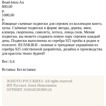
Bead-lotos-Au
800,00
р.
1080,00
р.
Изящные съемные подвески для сережек из коллекции конго,
хупы. Съёмные подвески в форме звезды, дерева, змеи,
клевера, скорпиона, самолета, лотоса, ловца снов. Меняя
подвески, вы можете создавать новую пару сережек каждый
день. Подвески выполнены из серебра 925 пробы в родии и
позолоте. RUSSKIKH - нежные и трендовые украшения из
серебра 925 собственной разработки, дизайна и производства
для красоты твоих будней!
Вес: 0,4
Вставка: Без вставки
ЗОЛОТО РУССКИХ© All rights reserved
ИП Русских Анна Николаевна
ОГРНИП 310434526300124