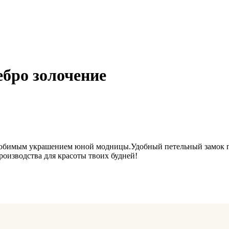
ебро золочение
т любимым украшением юной модницы.Удобный петельный замок 
роизводства для красоты твоих будней!