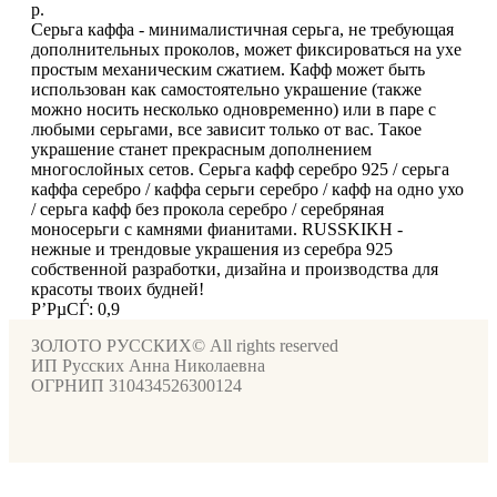
р.
Серьга каффа - минималистичная серьга, не требующая
дополнительных проколов, может фиксироваться на ухе
простым механическим сжатием. Кафф может быть
использован как самостоятельно украшение (также
можно носить несколько одновременно) или в паре с
любыми серьгами, все зависит только от вас. Такое
украшение станет прекрасным дополнением
многослойных сетов. Серьга кафф серебро 925 / серьга
каффа серебро / каффа серьги серебро / кафф на одно ухо
/ серьга кафф без прокола серебро / серебряная
моносерьги с камнями фианитами. RUSSKIKH -
нежные и трендовые украшения из серебра 925
собственной разработки, дизайна и производства для
красоты твоих будней!
Р’РµСЃ: 0,9
ЗОЛОТО РУССКИХ© All rights reserved
ИП Русских Анна Николаевна
ОГРНИП 310434526300124