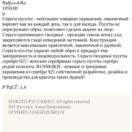
Balls-s-4-Ro
1050,00
р.
Серьги-пусеты - небольшие изящные украшения, лаконичный
вариант как на каждый день, так и для выхода. Пусеты не
перегружают образ, позволяют сделать акцент на лице.
Серьги напоминают гвоздики - проходят сквозь мочку уха,
закрепляются сзади невидимой застежкой. Конструкция
является максимально практичной, лаконичной и удобной.
Серьги-пусеты украсят любой образ и придадут ему
завершенность и индивидуальность. Серьги гвоздики пусеты
серебро 925 / женские серебряные серьги пусеты серебро
родий позолота. RUSSKIKH - нежные и трендовые
украшения из серебра 925 собственной разработки, дизайна и
производства для красоты твоих будней!
Р’РµСЃ: 1,4
ЗОЛОТО РУССКИХ© All rights reserved
ИП Русских Анна Николаевна
ОГРНИП 310434526300124