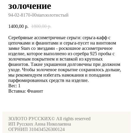
золочение
94-02-8170-00starsзолотистый
1400,00
р.
1800,00
р.
Серебряные ассиметричные серьги: серьга-кафф с
цепочками и фианитами и серьга-пусет на винтовом
замке Stars со звездами - роскошное ассиметричное
изделие, которое выполнено из серебра 925 пробы с
золоченым покрытием и вставкой из крупных
фианитов. Такие украшения долговечны при должном
уходе. Чтобы золоченое покрытие сохранялось дольше,
мы рекомендуем избегать намокания и попадания
парфюмированных средств на изделие.
Вес: 1
Вставка: Фианит
ЗОЛОТО РУССКИХ© All rights reserved
ИП Русских Анна Николаевна
ОГРНИП 310434526300124