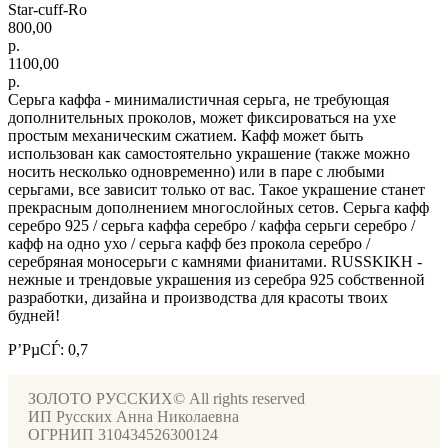
Star-cuff-Ro
800,00
р.
1100,00
р.
Серьга каффа - минималистичная серьга, не требующая
дополнительных проколов, может фиксироваться на ухе
простым механическим сжатием. Кафф может быть
использован как самостоятельно украшение (также можно
носить несколько одновременно) или в паре с любыми
серьгами, все зависит только от вас. Такое украшение станет
прекрасным дополнением многослойных сетов. Серьга кафф
серебро 925 / серьга каффа серебро / каффа серьги серебро /
кафф на одно ухо / серьга кафф без прокола серебро /
серебряная моносерьги с камнями фианитами. RUSSKIKH -
нежные и трендовые украшения из серебра 925 собственной
разработки, дизайна и производства для красоты твоих
будней!
Р’РµСЃ: 0,7
ЗОЛОТО РУССКИХ© All rights reserved
ИП Русских Анна Николаевна
ОГРНИП 310434526300124