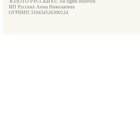
ЗОЛОТО РУССКИХ© All rights reserved
ИП Русских Анна Николаевна
ОГРНИП 310434526300124