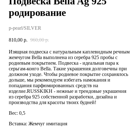
Подвеска Bella Ag 925
родирование
p-pearl/SILVER
810,00
р.
960,00
р.
Изящная подвеска с натуральным каплевидным речным
жемчугом Bella выполнена из серебра 925 пробы с
родиевым покрытием. Подвеска - идеальная пара к
серьгам-конго Bella. Такие украшения долговечны при
должном уходе. Чтобы родиевое покрытие сохранялось
дольше, мы рекомендуем избегать намокания и
попадания парфюмированных средств на
изделие.RUSSKIKH - нежные и трендовые украшения
из серебра 925 собственной разработки, дизайна и
производства для красоты твоих будней!
Вес: 0,5
Вставка: Жемчуг имитация