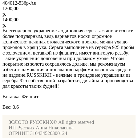
404012-536р-Au
1200,00
р.
1400,00
р.
Внегендерное украшение - одиночная серьга - становится все
более популярным, ведь вариантов носки огромное
количество: начиная с классического прокола мочки уха до
проколов в хрящ уха. Серьга выполнена из серебра 925 пробы
с золочением, вставкой из фианита, имеет винтовую резьбу.
Такие украшения долговечны при должном уходе. Чтобы
покрытие из золота сохранялось дольше, мы рекомендуем
избегать намокания и попадания парфюмированных средств
на изделие.RUSSKIKH - нежные и трендовые украшения из
серебра 925 собственной разработки, дизайна и производства
для красоты твоих будней!
Вставка: Фианит
Вес: 0,6
ЗОЛОТО РУССКИХ© All rights reserved
ИП Русских Анна Николаевна
ОГРНИП 310434526300124