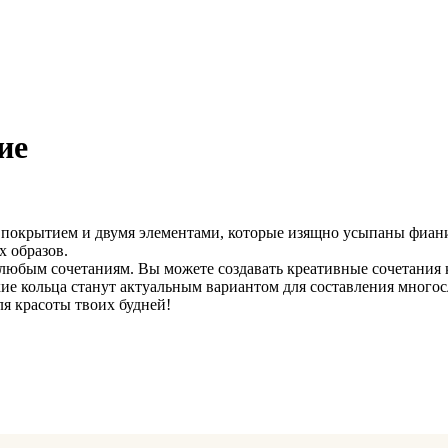
ие
м покрытием и двумя элементами, которые изящно усыпаны фиани
 образов.
юбым сочетаниям. Вы можете создавать креативные сочетания к
акие кольца станут актуальным вариантом для составления мно
ля красоты твоих будней!