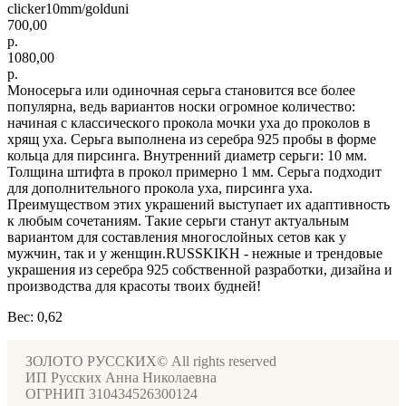
clicker10mm/golduni
700,00
р.
1080,00
р.
Моносерьга или одиночная серьга становится все более
популярна, ведь вариантов носки огромное количество:
начиная с классического прокола мочки уха до проколов в
хрящ уха. Серьга выполнена из серебра 925 пробы в форме
кольца для пирсинга. Внутренний диаметр серьги: 10 мм.
Толщина штифта в прокол примерно 1 мм. Серьга подходит
для дополнительного прокола уха, пирсинга уха.
Преимуществом этих украшений выступает их адаптивность
к любым сочетаниям. Такие серьги станут актуальным
вариантом для составления многослойных сетов как у
мужчин, так и у женщин.RUSSKIKH - нежные и трендовые
украшения из серебра 925 собственной разработки, дизайна и
производства для красоты твоих будней!
Вес: 0,62
ЗОЛОТО РУССКИХ© All rights reserved
ИП Русских Анна Николаевна
ОГРНИП 310434526300124