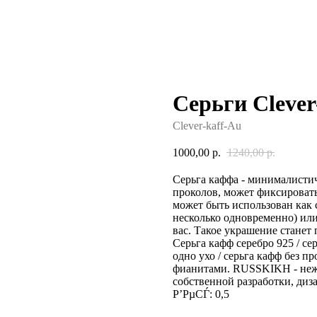
Серьги Clever
Clever-kaff-Au
1000,00
р.
1240,00
р.
Серьга каффа - минималисти
проколов, может фиксироват
может быть использован как
несколько одновременно) или
вас. Такое украшение стане
Серьга кафф серебро 925 / се
одно ухо / серьга кафф без п
фианитами. RUSSKIKH - нежн
собственной разработки, диз
Р’РµСЃ: 0,5