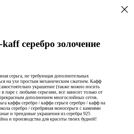
-kaff серебро золочение
чная серьга, не требующая дополнительных
ься на ухе простым механическим сжатием. Кафф
 самостоятельно украшение (также можно носить
 в паре с любыми серьгами, все зависит только от
т прекрасным дополнением многослойных сетов.
рьга каффа серебро / каффа серьги серебро / кафф на
рокола серебро / серебряная моносерьги с камнями
ые и трендовые украшения из серебра 925
айна и производства для красоты твоих будней!