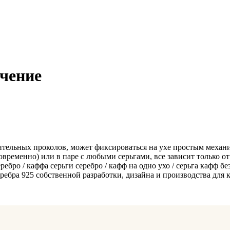
очение
ительных проколов, может фиксироваться на ухе простым механ
временно) или в паре с любыми серьгами, все зависит только о
ребро / каффа серьги серебро / кафф на одно ухо / серьга кафф б
бра 925 собственной разработки, дизайна и производства для к