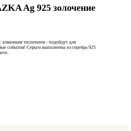
ZKA Ag 925 золочение
с алмазным тиснением - подойдут для
бые события! Серьги выполнены из серебра 925
оте.