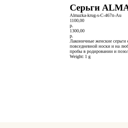
Серьги ALMA
Almazka-krug-s-С-467п-Au
1100,00
р.
1300,00
р.
Лаконичные женские серьги 
повседневной носки и на лю
пробы в родировании и позол
Weight: 1 g