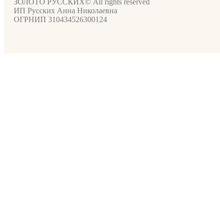
ЗОЛОТО РУССКИХ© All rights reserved
ИП Русских Анна Николаевна
ОГРНИП 310434526300124