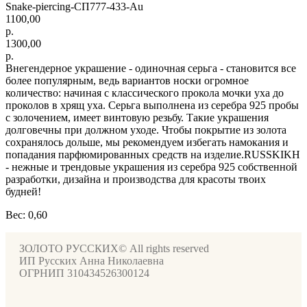
Snake-piercing-СП777-433-Au
1100,00
р.
1300,00
р.
Внегендерное украшение - одиночная серьга - становится все
более популярным, ведь вариантов носки огромное
количество: начиная с классического прокола мочки уха до
проколов в хрящ уха. Серьга выполнена из серебра 925 пробы
с золочением, имеет винтовую резьбу. Такие украшения
долговечны при должном уходе. Чтобы покрытие из золота
сохранялось дольше, мы рекомендуем избегать намокания и
попадания парфюмированных средств на изделие.RUSSKIKH
- нежные и трендовые украшения из серебра 925 собственной
разработки, дизайна и производства для красоты твоих
будней!
Вес: 0,60
ЗОЛОТО РУССКИХ© All rights reserved
ИП Русских Анна Николаевна
ОГРНИП 310434526300124